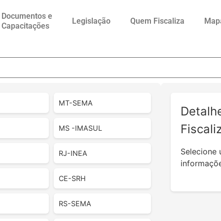
Documentos e
Legislação
Quem Fiscaliza
Map
Capacitações
MT-SEMA
Detalh
Fiscali
MS -IMASUL
Selecione 
RJ-INEA
informaçõe
CE-SRH
RS-SEMA